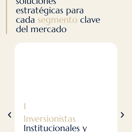
soluciones
estratégicas para
cada
segmento
clave
del mercado
1
2
Inversionistas
D
Institucionales y
I