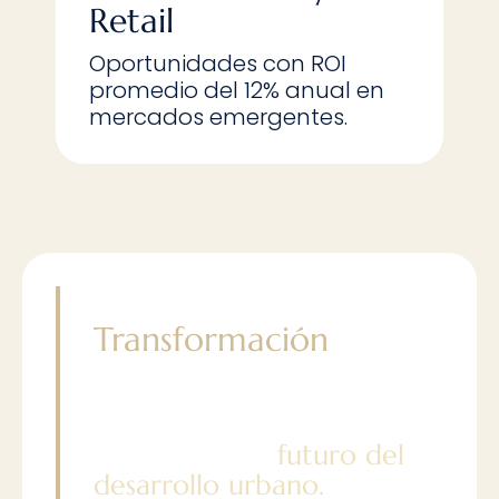
Retail
A
ac
Oportunidades con ROI
si
promedio del 12% anual en
p
mercados emergentes.
Únete a la
Transformación
Explora cómo nuestro
enfoque integrado está
moldeando el
futuro del
desarrollo urbano.